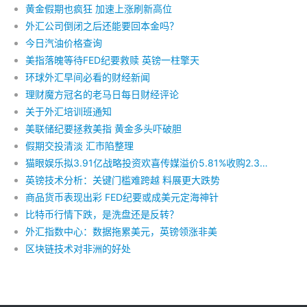
黄金假期也疯狂 加速上涨刷新高位
外汇公司倒闭之后还能要回本金吗？
今日汽油价格查询
美指落魄等待FED纪要救赎 英镑一柱擎天
环球外汇早间必看的财经新闻
理财魔方冠名的老马日每日财经评论
关于外汇培训班通知
美联储纪要拯救美指 黄金多头吓破胆
假期交投清淡 汇市陷整理
猫眼娱乐拟3.91亿战略投资欢喜传媒溢价5.81%收购2.366亿股
英镑技术分析：关键门槛难跨越 料展更大跌势
商品货币表现出彩 FED纪要或成美元定海神针
比特币行情下跌，是洗盘还是反转？
外汇指数中心：数据拖累美元，英镑领涨非美
区块链技术对非洲的好处