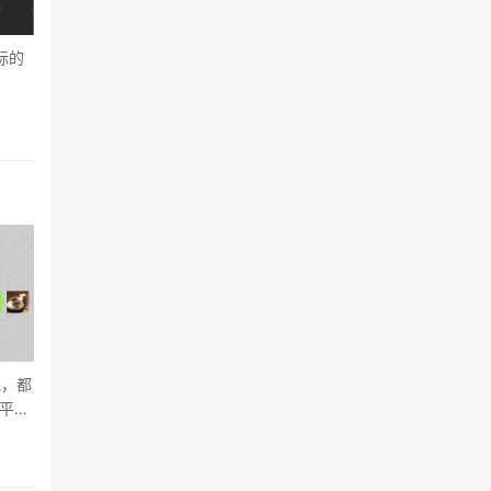
国际的
元，都
易平台
。