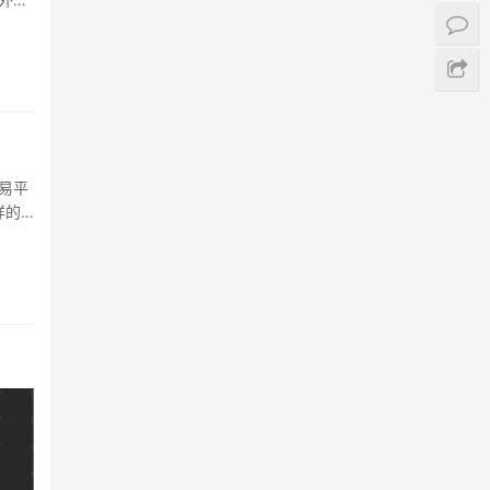
易平
样的