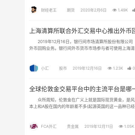
财经老王
期货
2020年2月6日
1.49K
上海清算所联合外汇交易中心推出外币
2019年12月16日，银行间市场清算所股份有限公
外币回购业务。银行间外币货币市场参与者可使用上海清
海清算所将为外币回购市场参与者提供清算结算和抵押品
小汇
股市
2019年12月16日
1.23K
0
全球伦敦金交易平台中的主流平台是哪
众所周知，伦敦金在广义上就是国际现货黄金，是风靡
本上和A股在国内的年龄差不多(起源英国的这一品种已
FCA外汇
贵金属
2019年12月11日
1.05K