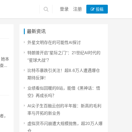
登录
注册
投稿
最新资讯
外星文明存在的可能性AI探讨
特朗普开启“星际之门”：21世纪AI时代的
，她本
“星球大战”？
查询
比特币暴跌引关注！超8.6万人遭遇爆仓
作，本
期待反弹！
业绩看似回暖的B站，能借《黑神话：悟
空》再成长吗？
AI尖子生百融云创的半年报：新高的毛利
率与开拓的新业务
资者，
虚拟货币闪崩遭大规模抛售，超20万人爆
仓