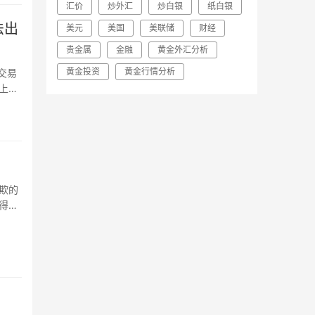
汇价
炒外汇
炒白银
纸白银
法出
美元
美国
美联储
财经
贵金属
金融
黄金外汇分析
黄金投资
黄金行情分析
，交易
上，
为戒，
治金
欺的
得不