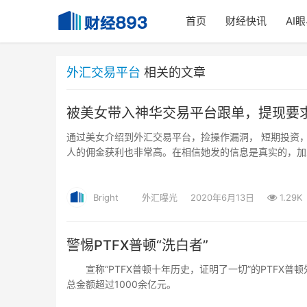
首页
财经快讯
AI
外汇交易平台
相关的文章
被美女带入神华交易平台跟单，提现要
通过美女介绍到外汇交易平台，捡操作漏洞， 短期投资
人的佣金获利也非常高。在相信她发的信息是真实的，加
到，神华确实是有投资平台，所以就更相信了，到转款时
身就存在风险，所以是不提供合同的。
Bright
外汇曝光
2020年6月13日
1.29K
警惕PTFX普顿“洗白者”
宣称“PTFX普顿十年历史，证明了一切”的PTFX普
总金额超过1000余亿元。