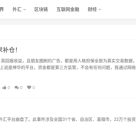
眼界
外汇
区块链
互联网金融
财经
求补仓！
，高回报收益，且朋友圈刷的广告，都是用人格担保全部为真实交易数据
上说是神华的平台，资金都是第三方监管，不会有任何问题，我通过网络
，是转到公司帐户， 更是有理有据，唯一没有的只有合同。说是漏洞操
0
0
0
顿外汇平台崩盘了。此事件涉及全国31个省、自治区、直辖市，22万个投