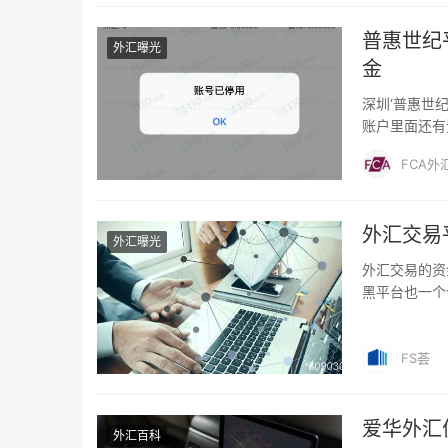
普惠世纪
外汇曝光
金
深圳‘普惠世纪
账户里面还有
公司在深圳罗
FCA外
并希望社会有
融乱象！
外汇交易
外汇曝光
外汇交易的资
黑平台也一个
到保证，那即
FS荟
爱华外汇
外汇百科