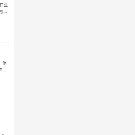
在业
哪
 绝
称下
是目前