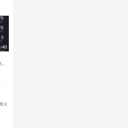
台
货、
有义