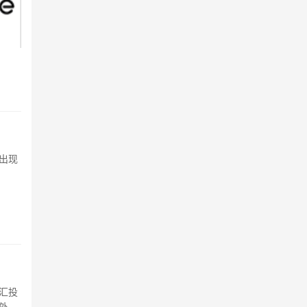
出现
汇投
外汇