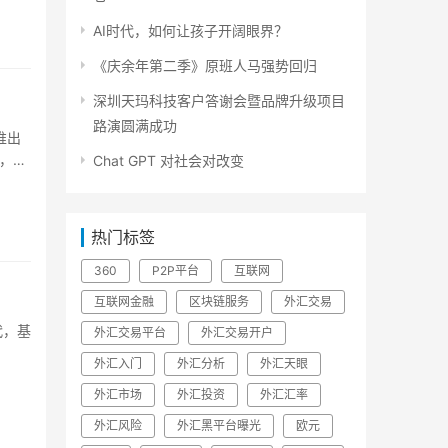
AI时代，如何让孩子开阔眼界？
《庆余年第二季》原班人马强势回归
深圳天玛科技客户答谢会暨品牌升级项目
路演圆满成功
推出
，上
Chat GPT 对社会对改变
热门标签
360
P2P平台
互联网
互联网金融
区块链服务
外汇交易
代，基
外汇交易平台
外汇交易开户
外汇入门
外汇分析
外汇天眼
外汇市场
外汇投资
外汇汇率
外汇风险
外汇黑平台曝光
欧元