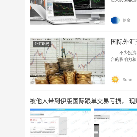
模拟软件哪个
伦金
国际外汇
外汇曝光
不少投资者
台的影响力和
呢?一起来看
Sunn
被他人带到伊版国际跟单交易亏损， 现