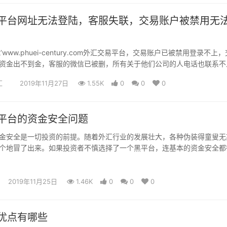
平台网址无法登陆，客服失联，交易账户被禁用无
’www.phuei-century.com外汇交易平台，交易账户已被禁用登录不上
资金出不到金，客服的微信已被删，所有关于他们公司的人电话也联系不
湖京基100（6001室）也搬离了，现已更换成其他公司。希望大家引以
汇
2019年11月27日
1.55K
0
0
0
关部门加大对相关领域重大违法犯罪活动的行政处罚和刑事打击力度，整
平台的资金安全问题
金安全是一切投资的前提。随着外汇行业的发展壮大，各种伪装得童叟无
个地冒了出来。如果投资者不慎选择了一个黑平台，连基本的资金安全都
使你有再高超的技术，再敏锐的直觉，最终也是竹篮打水一场空。
2019年11月25日
1.46K
0
0
0
优点有哪些