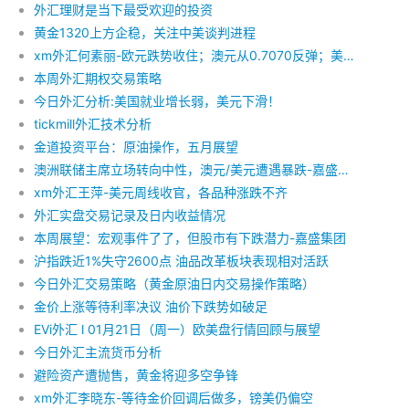
外汇理财是当下最受欢迎的投资
黄金1320上方企稳，关注中美谈判进程
xm外汇何素丽-欧元跌势收住；澳元从0.7070反弹；美加回落；欧加空头减缓
本周外汇期权交易策略
今日外汇分析:美国就业增长弱，美元下滑！
tickmill外汇技术分析
金道投资平台：原油操作，五月展望
澳洲联储主席立场转向中性，澳元/美元遭遇暴跌-嘉盛集团
xm外汇王萍-美元周线收官，各品种涨跌不齐
外汇实盘交易记录及日内收益情况
本周展望：宏观事件了了，但股市有下跌潜力-嘉盛集团
沪指跌近1%失守2600点 油品改革板块表现相对活跃
今日外汇交易策略（黄金原油日内交易操作策略）
金价上涨等待利率决议 油价下跌势如破足
EVi外汇 l 01月21日（周一）欧美盘行情回顾与展望
今日外汇主流货币分析
避险资产遭抛售，黄金将迎多空争锋
xm外汇李晓东-等待金价回调后做多，镑美仍偏空