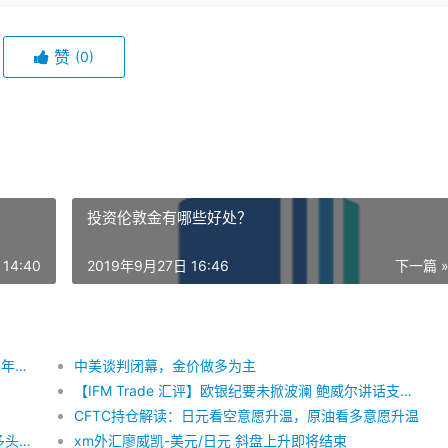
赞
(0)
投资伦敦金有哪些好处？
14:40
2019年9月27日 16:46
下一篇 
外汇日评 2019.2.21 美联储表示多数票委赞同2019年结束缩表
中美谈判闭幕，金价做多为主
【IFM Trade 汇评】欧银纪要未掀波澜 鲍威尔讲话支撑美元
CFTC持仓解读：日元看空意愿升温，原油看多意愿升温
xm外汇技术分析：澳元/美元上涨，但缺乏明确的多头信号
xm外汇廖威凯-美元/日元 斜盘上升即将结束