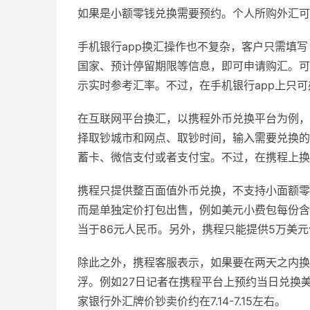
如果是小额零钱兑换需要预约。个人所购外汇可
手机银行app换汇操作也不复杂，客户只需填
国家、预计停留期限等信息，即可申请购汇。可
示实时参考汇率。不过，在手机银行app上只
在互联网平台换汇，以携程外币兑换平台为例，
择取钞城市和网点、取钞时间，输入需要兑换的
蓄卡、微信支付或者支付宝。不过，在携程上换
携程只提供整百面值外币兑换，不支持小面额零
而是单独定价打包出售，例如美元小费包每份含1
当于86元人民币。另外，携程只能提供5万美
除此之外，携程客服表示，如果要在两天之内换
浮。例如27日记者在携程平台上预约当日兑换美元
家银行外汇牌价钞卖价约在7.14-7.15左右。