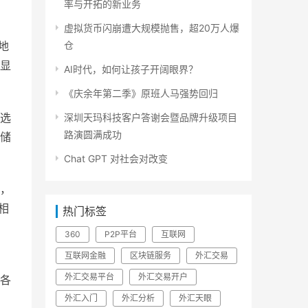
率与开拓的新业务
虚拟货币闪崩遭大规模抛售，超20万人爆
地
仓
显
AI时代，如何让孩子开阔眼界？
《庆余年第二季》原班人马强势回归
选
深圳天玛科技客户答谢会暨品牌升级项目
路演圆满成功
储
Chat GPT 对社会对改变
，
相
热门标签
360
P2P平台
互联网
互联网金融
区块链服务
外汇交易
外汇交易平台
外汇交易开户
，各
外汇入门
外汇分析
外汇天眼