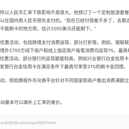
所以人民币汇率下跌影响不是很大。他预订了一个定制旅游套餐
以在国内用人民币预先支付的。“现在已经付得差不多了，去那
能刷卡的地方用，估计2000美元还能剩下。”
优惠活动，包括跨境支付消费
返现
、部分打折等。例如，银联联
境外2700万线下商户和线上指定商户每笔消费均
返现
1%，最高
等优惠活动。部分银行的
返现
额度较高，例如兴业银行白金信用卡
浦发银行白金信用卡在满足条件下最高可享受31%的刷卡金回馈。
动，例如携程外币兑换平台针对不同国家和商户推出消费满额立
活动基本可以填补上汇率的差价。
0.com/licai/28287.html