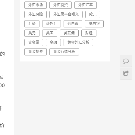
外汇市场
外汇投资
外汇汇率
外汇风险
外汇黑平台曝光
欧元
汇价
炒外汇
炒白银
纸白银
美元
美国
美联储
财经
贵金属
金融
黄金外汇分析
黄金投资
黄金行情分析
的
民
00
开
差价