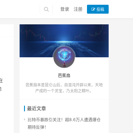
登录
注册
投稿
芭蕉扇
在
芭蕉扇本是昆仑山后，自混沌开辟以来，天地
地
产成的一个灵宝，乃太阳之精叶。
最近文章
比特币暴跌引关注！超8.6万人遭遇爆仓
期待反弹！