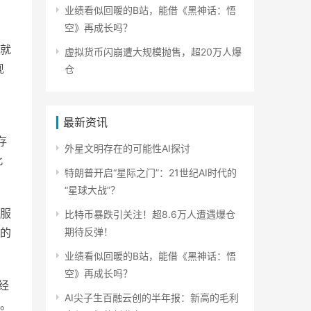
业绩看似回暖的B站，能借《黑神话：悟
空》再成长吗？
就
虚拟货币闪崩遭大规模抛售，超20万人爆
现
仓
最新资讯
存
外星文明存在的可能性AI探讨
此
特朗普开启“星际之门”：21世纪AI时代的
“星球大战”？
服
比特币暴跌引关注！超8.6万人遭遇爆仓
的
期待反弹！
业绩看似回暖的B站，能借《黑神话：悟
空》再成长吗？
经
AI尖子生百融云创的半年报：新高的毛利
。