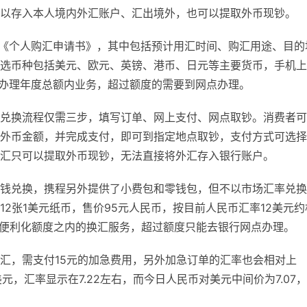
以存入本人境内外汇账户、汇出境外，也可以提取外币现钞。
写《个人购汇申请书》，其中包括预计用汇时间、购汇用途、目的
选币种包括美元、欧元、英镑、港币、日元等主要货币，手机上
可办理年度总额内业务，超过额度的需要到网点办理。
兑换流程仅需三步，填写订单、网上支付、网点取钞。消费者可
外币金额，并完成支付，即可到指定地点取钞，支付方式可选择
汇只可以提取外币现钞，无法直接将外汇存入银行账户。
钱兑换，携程另外提供了小费包和零钱包，但不以市场汇率兑换
2张1美元纸币，售价95元人民币，按目前人民币汇率12美元约
元便利化额度之内的换汇服务，超过额度只能去银行网点办理。
汇，需支付15元的加急费用，另外加急订单的汇率也会相对上
，汇率显示在7.22左右，而今日人民币对美元中间价为7.07