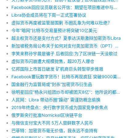
Facebook回应议员联名公开信：期望在项目推进中与议员们合作
Libra协会成员将在下周一正式签署协议
虚拟货币再度被监管层围剿 币圈乱象为何难以杜绝？
今年“暗网”比特币交易量预计将突破10亿美元
超主权货币还是支付方式？夏季达沃斯激辩加密货币Libra
新加坡税务局公布关于如何对支付类加密货币（DPT）交易征收商品服务税（GST）的草案
李笑来称孙宇晨是骗子 后者回应:为了区块链一天没歇过
虚拟货币闪崩遭大规模抛售，超20万人爆仓
亿邦国际上市首日破发 矿机商巨头转型举步维艰
Facebook要玩数字货币！比特币再现疯狂 突破9000美元
国金融行为监管局或“封杀”加密货币衍生品
徐明星回应“杨永兴组团炒币却被团灭8亿”：他所说的都是凭空捏造的
人民网：Libra 带动币圈“躁动” 需谨防概念偷换
2019年终盘点：央行数字货币成为国家竞争新焦点
俄罗斯央行批准Nornickel区块链平台
与微信支付宝大不同 5万人尝鲜数字人民币
巴菲特：加密货币毫无价值，我永远不会持有