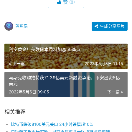
赞
(0)
芭蕉扇
生成分享图片
利空黄金！美联储本周料加息50基点
« 上一篇
2022年5月3日 11:15
马斯克收购推特获71.39亿美元新融资承诺，币安出资5亿
美元
2022年5月6日 09:05
下一篇 »
相关推荐
比特币跌破8100美元关口 24小时跌幅超10%
央行数字货币研究所：目前不建议基于区块链改造传统支付系统（全文）