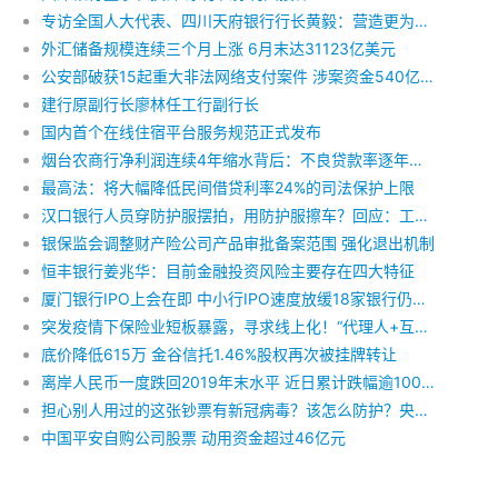
专访全国人大代表、四川天府银行行长黄毅：营造更为宽松的金融政策环境，进一步提高中小银行的不良容忍度
外汇储备规模连续三个月上涨 6月末达31123亿美元
公安部破获15起重大非法网络支付案件 涉案资金540亿余元
建行原副行长廖林任工行副行长
国内首个在线住宿平台服务规范正式发布
烟台农商行净利润连续4年缩水背后：不良贷款率逐年攀升，拨备覆盖率滑落至76.70%
最高法：将大幅降低民间借贷利率24%的司法保护上限
汉口银行人员穿防护服摆拍，用防护服擦车？回应：工作交接时合影
银保监会调整财产险公司产品审批备案范围 强化退出机制
恒丰银行姜兆华：目前金融投资风险主要存在四大特征
厦门银行IPO上会在即 中小行IPO速度放缓18家银行仍在排队
突发疫情下保险业短板暴露，寻求线上化！“代理人+互联网”能否擦出火花？
底价降低615万 金谷信托1.46%股权再次被挂牌转让
离岸人民币一度跌回2019年末水平 近日累计跌幅逾1000点
担心别人用过的这张钞票有新冠病毒？该怎么防护？央行成都分行制发了这个防护手册，全国首个！请收好
中国平安自购公司股票 动用资金超过46亿元