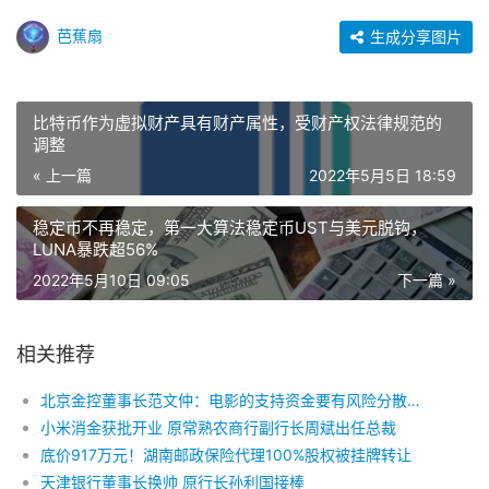
芭蕉扇
生成分享图片
比特币作为虚拟财产具有财产属性，受财产权法律规范的
调整
« 上一篇
2022年5月5日 18:59
稳定币不再稳定，第一大算法稳定币UST与美元脱钩，
LUNA暴跌超56%
2022年5月10日 09:05
下一篇 »
相关推荐
北京金控董事长范文仲：电影的支持资金要有风险分散机制来适配
小米消金获批开业 原常熟农商行副行长周斌出任总裁
底价917万元！湖南邮政保险代理100%股权被挂牌转让
天津银行董事长换帅 原行长孙利国接棒