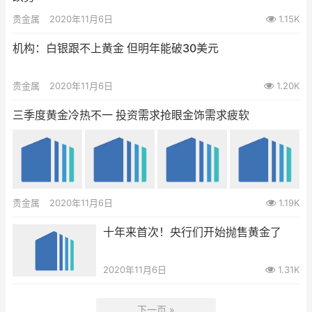
贵金属
2020年11月6日
1.15K
机构：白银跟不上黄金 但明年能破30美元
贵金属
2020年11月6日
1.20K
三季度黄金冷热不一 投资需求抢眼金饰需求疲软
贵金属
2020年11月6日
1.19K
十年来首次！央行们开始抛售黄金了
2020年11月6日
1.31K
下一页 »