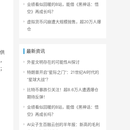
业绩看似回暖的B站，能借《黑神话：悟
空》再成长吗？
虚拟货币闪崩遭大规模抛售，超20万人爆
仓
最新资讯
供
，
外星文明存在的可能性AI探讨
；
特朗普开启“星际之门”：21世纪AI时代的
“星球大战”？
比特币暴跌引关注！超8.6万人遭遇爆仓
期待反弹！
业绩看似回暖的B站，能借《黑神话：悟
空》再成长吗？
AI尖子生百融云创的半年报：新高的毛利