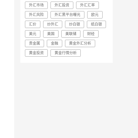
外汇市场
外汇投资
外汇汇率
外汇风险
外汇黑平台曝光
欧元
汇价
炒外汇
炒白银
纸白银
美元
美国
美联储
财经
贵金属
金融
黄金外汇分析
黄金投资
黄金行情分析