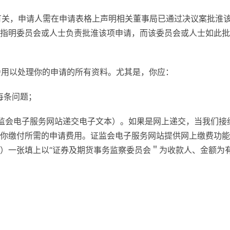
员有关，申请人需在申请表格上声明相关董事局已通过决议案批淮
指明委员会或人士负责批淮该项申请，而该委员会或人士如此批
本会用以处理你的申请的所有资料。尤其是，你应：
每条问题；
监会电子服务网站递交电子文本）。如果是网上递交，当我们接
你缴付所需的申请费用。证监会电子服务网站提供网上缴费功能
）一张填上以“证券及期货事务监察委员会＂为收款人、金额为