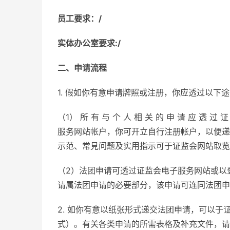
员工要求：/
实体办公室要求:/
二、申请流程
1. 假如你有意申请牌照或注册，你应透过以下
（1） 所 有 与 个 人 相 关 的 申 请 应 透 过 证 
服务网站帐户，你可开立自行注册帐户，以便递
示范、常見问题及实用指示可于证监会网站取览
（2）法团申请可透过证监会电子服务网站或以
请属法团申请的必要部分，该申请可连同法团申
2. 如你有意以纸张形式递交法团申请，可以于
式）。有关各类申请的所需表格及补充文件，请同时参