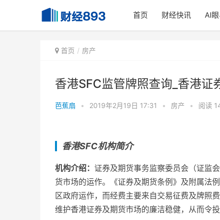
首页
财经快讯
AI
首页
房产
香港SFC监管牌照查询_香港证券
芭蕉扇
•
2019年2月19日 17:31
•
房产
•
阅读 1
香港SFC
机构简介
机构介绍：
证券及期货事务监察委员会（证监会）
货市场的运作。《证券及期货条例》及附属法例
区政府运作，而经费主要来自交易征费及牌照费
维护香港证券及期货市场的廉洁稳健，从而令投