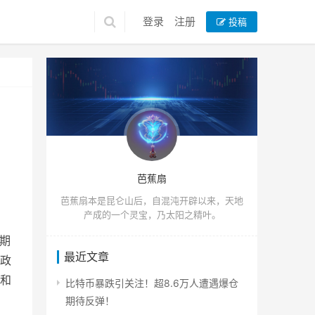
登录
注册
投稿
芭蕉扇
芭蕉扇本是昆仑山后，自混沌开辟以来，天地
产成的一个灵宝，乃太阳之精叶。
及期
最近文章
政
和
比特币暴跌引关注！超8.6万人遭遇爆仓
期待反弹！