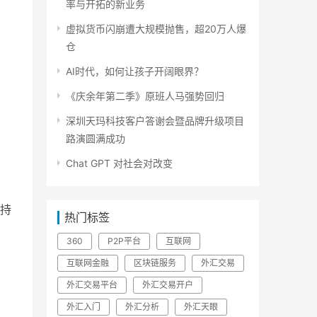
率与开拓的新业务
虚拟货币闪崩遭大规模抛售，超20万人爆
仓
AI时代，如何让孩子开阔眼界？
《庆余年第二季》原班人马强势回归
深圳天玛科技客户答谢会暨品牌升级项目
路演圆满成功
Chat GPT 对社会对改变
持
热门标签
360
P2P平台
互联网
互联网金融
区块链服务
外汇交易
外汇交易平台
外汇交易开户
外汇入门
外汇分析
外汇天眼