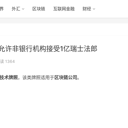
眼界
外汇
区块链
互联网金融
财经
, 允许非银行机构接受1亿瑞士法郎
读 1364
技术牌照
，该类牌照适用于
区块链公司
。