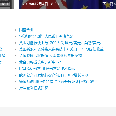
18:13
2018年12月4日 18:30
下一篇 
国盛金业
“折返跑”显韧性 人民币汇率底气足
黄金可能很快上破1700大关 欧元/美元、英镑/美元、美元指数、现货黄金技术走势前瞻
美国确诊人数破3万！金价短线跌逾25美元 美股期货熔断
美国新冠肺炎感染人数突破十万关口 十年期国债收益率跌至0.8%以下
标普向澳大利亚发出预警：财政刺激措施或令AAA评级不保！
英国脱欧即将摊牌 投资者继续卖出英镑
”！
黄金价格或反弹，新牛市？
KDJ指标形态-背离形态是技术指标
欧洲复兴开发银行提高匈牙利GDP增长预测
德国BaFin批准P2P借贷平台开展证券化代币发行
对冲套利模式详解