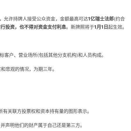
改，允许持牌人接受公众资金，金额最高可达
1亿瑞士法郎
(约合
进行投资，也不得对资金支付利息
。新牌照将于
1月1日
起生效。
目标客户、营业场所(包括其他分支机构)和人员构成。
实和悲观的情况，为期三年。
括所有关联方投票权和资本持有量的图形表示。
，并声明他们的财产属于自己还是第三方。