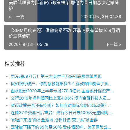
美联储理事力挺新货币政策框架 耶伦为昔日加息决定做辩
护
« 上一篇
2020年9月3日 04:38
【SMM月度专题】供需偏紧不改 旺季消费有望增长 9月铜
价震荡偏强
2020年9月3日 05:28
下一篇 »
相关推荐
罚没超6971万！第三方支付千万级别高额罚单再现
假如银行破产，你的存款能赔多少？存款保险覆盖了多少金融机构？存款保险标识长啥样？央行权威答复来了！
西水股份2020年上半年亏损270.9亿元 主要系计提资产减值577亿
交行2019年净利润同比上涨4.96% 境内金融科技人员增约6成
货币政策是否还有空间？如何应对国际金融市场动荡？央行在发布会上这么说……
连停37个交易日后重启！央行今日开展100亿元逆回购 利率不变
“纾困”“东进”两基金落地 成都打造“交子系”基金群
驾驶量下降了约35％至50％ 受疫情影响，美国保险公司开始返还保费