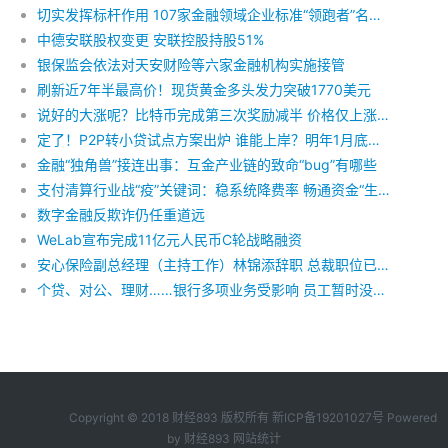
切实发挥标杆作用 107家金融领域企业标准“领跑者”名单诞生了
中德安联股权变更 安联控股持股51%
银保监会依法对天安财险等六家金融机构实施接管
刷新近7年半最高价！现货黄金多头发力突破1770美元
说好的大涨呢？比特币完成第三次奖励减半 价格仅上涨0.24%
定了！P2P转小贷试点方案出炉 谁能上岸？明年1月底前落实
金融“独角兽”接连出事：互金产业链的致命“bug”有哪些
支付清算行业战“疫”关键词：稳系统降费率 畅通资金“生命线”
数字金融反欺诈仍任重道远
WeLab宣布完成11亿元人民币C轮战略融资
安心保险副总经理（主持工作）林锦添辞职 总裁职位已空缺两年
个贷、对公、理财……银行多项业务受影响 员工暂时没收到调低考核标准的通知
Copyright © 2018 财经893 版权所有
新ICP备19201027号
Powered
by
财经893
网站统计