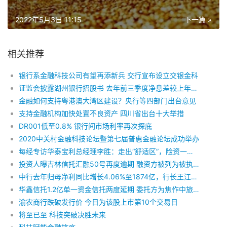
2022年5月3日 11:15
下一篇 »
相关推荐
银行系金融科技公司有望再添新兵 交行宣布设立交银金科
证监会披露湖州银行招股书 去年前三季度净息差较上年下降54BP
金融如何支持粤港澳大湾区建设？央行等四部门出台意见
支持金融机构加快处置不良资产 四川省出台十大举措
DR001低至0.8% 银行间市场利率再次探底
2020中关村金融科技论坛暨第七届普惠金融论坛成功举办
每经专访华泰宝利总经理李胜：走出“舒适区”，险资一定要做股权投资
投资人曝吉林信托汇融50号再度逾期 融资方被列为被执行人
中行去年归母净利同比增长4.06%至1874亿，行长王江：湖北网点营业率达到70%
华鑫信托1.2亿单一资金信托两度延期 委托方为焦作中旅银行
渝农商行跌破发行价 今日为该股上市第10个交易日
将至已至 科技突破决胜未来