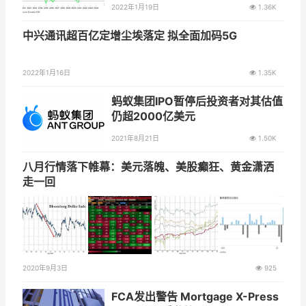
2022年1月19日
1.36K
中兴通讯超百亿定增尘埃落定 拟全面加码5G
2022年1月16日
1.35K
蚂蚁集团IPO暂停后投资者对其估值
仍超2000亿美元
2021年8月21日
1.50K
八月行情落下帷幕：美元落魄、美股癫狂、黄金潇洒
走一回
2020年9月3日
925
FCA发出警告 Mortgage X-Press