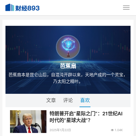
芭蕉扇
芭蕉扇本是昆仑山后，自混沌开辟以来，天地产成的一个灵宝，
乃太阳之精叶。
文章
评论
喜欢
特朗普开启“星际之门”：21世纪AI
时代的“星球大战”？
2025年1月22日
1.04K