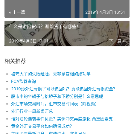
« 上一篇
2019年4月3日 16:51
什么是避险货币？避险货币有哪些！
2019年4月3日 17:01
下一篇 »
相关推荐
被夸大了的失败经验，无非是变相的成功学
FCA监管查询
2019炒外汇亏损了可以追回吗？真能追回外汇亏损资金？
股市中的坐轿子与抬轿子和下轿分别是什么意思呢
外汇市场交易时间，汇市交易时间表（附视频）
外汇行业一周新闻汇总
谁对油轮遇袭事件负责？美伊冲突再度激化 两重因素支撑油价
黄金外汇交易平台如何确保成功？
美图股票最新消息，市值缩水，寒冬已至