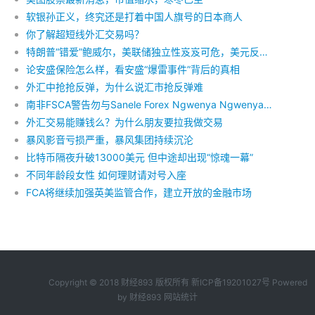
软银孙正义，终究还是打着中国人旗号的日本商人
你了解超短线外汇交易吗？
特朗普“错爱”鲍威尔，美联储独立性岌岌可危，美元反弹空间恐受限
论安盛保险怎么样，看安盛“爆雷事件”背后的真相
外汇中抢抢反弹，为什么说汇市抢反弹难
南非FSCA警告勿与Sanele Forex Ngwenya Ngwenya进行金融业务往来
外汇交易能赚钱么？为什么朋友要拉我做交易
暴风影音亏损严重，暴风集团持续沉沦
比特币隔夜升破13000美元 但中途却出现“惊魂一幕”
不同年龄段女性 如何理财请对号入座
FCA将继续加强英美监管合作，建立开放的金融市场
Copyright © 2018 财经893 版权所有
新ICP备19201027号
Powered
by
财经893
网站统计