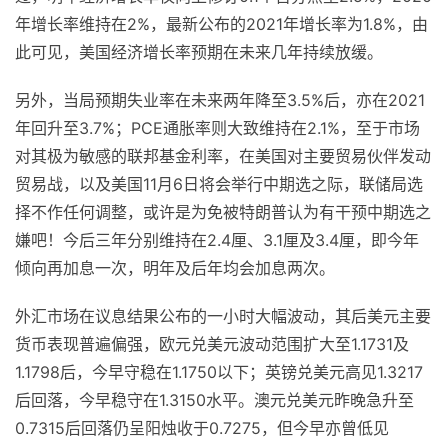
年增长率维持在2%，最新公布的2021年增长率为1.8%，由
此可见，美国经济增长率预期在未来几年持续放缓。
另外，当局预期失业率在未来两年降至3.5%后，亦在2021
年回升至3.7%；PCE通胀率则大致维持在2.1%，至于市场
对其极为敏感的联邦基金利率，在美国对主要贸易伙伴发动
贸易战，以及美国11月6日将会举行中期选之际，联储局选
择不作任何调整，或许是为免被特朗普认为有干预中期选之
嫌吧！今后三年分别维持在2.4厘、3.1厘及3.4厘，即今年
倾向再加息一次，明年及后年均会加息两次。
外汇市场在议息结果公布的一小时大幅波动，其后美元主要
货币表现普遍偏强，欧元兑美元波动范围扩大至1.1731及
1.1798后，今早守稳在1.1750以下；英镑兑美元高见1.3217
后回落，今早稳守在1.3150水平。澳元兑美元昨晚急升至
0.7315后回落仍呈阳烛收于0.7275，但今早亦曾低见