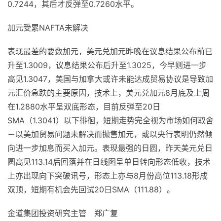
0.7244，其后才反弹至0.7260水平。
加元受累NAFTA未解决
表现最差的要数加元，美元兑加元昨晚在议息结果公布前已
升至1.3009，议息结果公布后升至1.3025，今早则进一步
高见1.3047，美国与加拿大或许未能达成贸易协议是导致加
元汇价急跌的主要原因，技术上，美元兑加元8月底及上周
在1.2880水平呈双底形态，目前反弹至20日
SMA（1.3041）以下徘徊，短期走势完全视为市场如何取舍
－以美加贸易问题未解决而抛售加元，或以央行表明仍然倾
向进一步加息而买入加元。表现最强的日圆，昨天美元兑日
圆高见113.14后回落并在日线图呈单日转向形态低收，技术
上亦出现向下突破讯号，形态上亦与8月份高位113.18形成
双顶，短期有机会先回试20日SMA（111.88）。
金道集团投资研究主管 郑广复