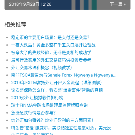
2018年9月28日 12:26
下一篇 »
相关推荐
稳定币的主要用户场景：是支付还是交易？
一夜大跌后！黄金多空在千五关口展开拉锯战
被夸大了的失败经验，无非是变相的成功学
最可行及实用的外汇交易技巧供投资者参考
外汇交易术语和概念（视频教学）
南非FSCA警告勿与Sanele Forex Ngwenya Ngwenya进行金融业务往来
2019年FXTM富拓外汇开户入金流程（详细图解）
论安盛保险怎么样，看安盛“爆雷事件”背后的真相
2019炒外汇模拟软件排行榜
瑞士FINMA金融市场监理局监管牌照查询
急涨急跌行情是否参与？
炒外汇如何赚钱？炒外汇盈利的三方面因素！
特朗普“错爱”鲍威尔，美联储独立性岌岌可危，美元反弹空间恐受限