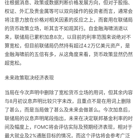
往根据消息、政策或数据判断价格发展方向，但对于股指、
权证、外汇及贵金属等可以双向操作的投资者而言，通常会
将注意力放在价格对相关因素的反应之上，而套用在联储局
的货币政策立场，听其言不如观其行。自金融海啸消退以
来，联储局已累积加息8次，以目前的利率范围来说绝对不
算宽松，但目前联储局仍然持有超过4.2万亿美元资产，是
金融海啸前的五倍有多，从这角度来看，货币政策显然仍然
超宽松。
未来政策取决经济表现
当局在今次声明中删除了宽松货币立场的用词，但其余内容
与8月初议息声明比较只字未改，且重点不是在用词上删除
了甚么，而是当局做了甚么及未来会做甚么。今次加息后，
联储局的议息声明尾段指出，未来在决定联邦基金利率的时
间及幅度上，FOMC将会评估实际及预期经济表现，相对于
最大就业及2%通胀目标的情况，而这个评估将会参考广泛