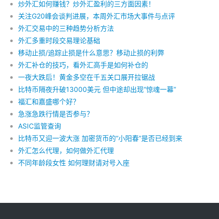
炒外汇如何赚钱？炒外汇盈利的三方面因素！
关注G20峰会谈判进展，本周外汇市场大事件与点评
外汇交易中的三种趋势分析方法
外汇多重时段交易理论基础
移动止损/追踪止损是什么意思？移动止损的利弊
外汇补仓的技巧，看外汇高手是如何补仓的
一夜大跌后！黄金多空在千五关口展开拉锯战
比特币隔夜升破13000美元 但中途却出现“惊魂一幕”
福汇和嘉盛哪个好？
急涨急跌行情是否参与？
ASIC监管查询
比特币又迎一波大涨 加密货币的“小阳春”是否已经到来
外汇怎么代理，如何做外汇代理
不同年龄段女性 如何理财请对号入座