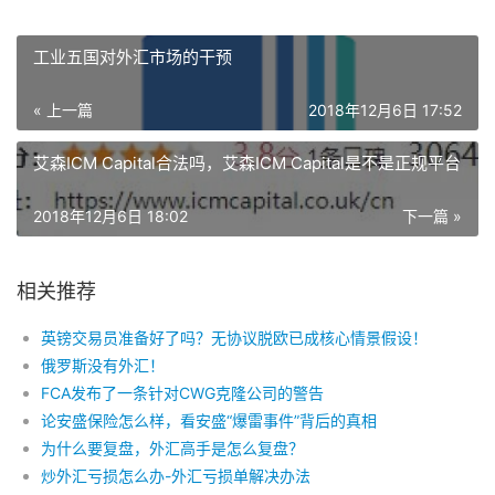
工业五国对外汇市场的干预
« 上一篇
2018年12月6日 17:52
艾森ICM Capital合法吗，艾森ICM Capital是不是正规平台
2018年12月6日 18:02
下一篇 »
相关推荐
英镑交易员准备好了吗？无协议脱欧已成核心情景假设！
俄罗斯没有外汇！
FCA发布了一条针对CWG克隆公司的警告
论安盛保险怎么样，看安盛“爆雷事件”背后的真相
为什么要复盘，外汇高手是怎么复盘？
炒外汇亏损怎么办-外汇亏损单解决办法