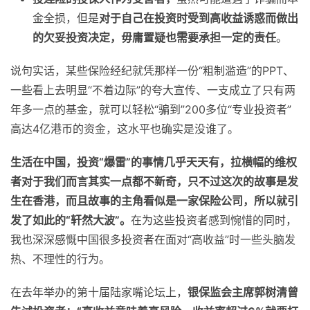
金全损，但是
对于自己在投资时受到高收益诱惑而做出
的欠妥投资决定，毋庸置疑也需要承担一定的责任
。
说句实话，某些保险经纪就凭那样一份“粗制滥造”的PPT、
一些看上去明显“不着边际”的夸大宣传、一支成立了只有两
年多一点的基金，就可以轻松“骗到”200多位“专业投资者”
高达4亿港币的资金，这水平也确实是没谁了。
生活在中国，投资“爆雷”的事情几乎天天有，拉横幅的维权
者对于我们而言其实一点都不新奇，只不过这次的故事是发
生在香港，而且故事的主角看似是一家保险公司，所以就引
发了如此的“轩然大波”。
在为这些投资者感到惋惜的同时，
我也深深感慨中国很多投资者在面对“高收益”时一些头脑发
热、不理性的行为。
在去年举办的第十届陆家嘴论坛上，
银保监会主席郭树清曾