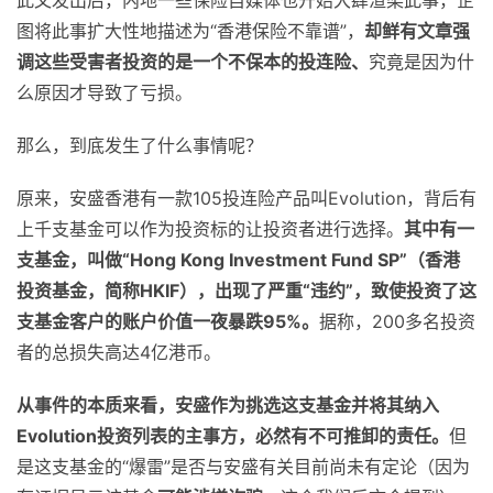
此文发出后，内地一些保险自媒体也开始大肆渲染此事，企
图将此事扩大性地描述为“香港保险不靠谱”，
却鲜有文章强
调这些受害者投资的是一个不保本的投连险、
究竟是因为什
么原因才导致了亏损。
那么，到底发生了什么事情呢？
原来，安盛香港有一款105投连险产品叫Evolution，背后有
上千支基金可以作为投资标的让投资者进行选择。
其中有一
支基金，叫做“Hong Kong Investment Fund SP”（香港
投资基金，简称HKIF），出现了严重“违约”，致使投资了这
支基金客户的账户价值一夜暴跌95%。
据称，200多名投资
者的总损失高达4亿港币。
从事件的本质来看，安盛作为挑选这支基金并将其纳入
Evolution投资列表的主事方，必然有不可推卸的责任。
但
是这支基金的“爆雷”是否与安盛有关目前尚未有定论（因为