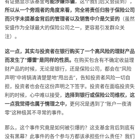
有证据显示该基金
可能涉嫌诈骗
，这个我们后文会提到），
所以从一个旁观者的角度来看，完全将责任归咎于保险公司
而只字未提基金背后的管理者以及销售中介是欠妥的
（虽然
安盛作为全球最大的保险公司之一，更容易引发群众关
注）。
这一点，其实与投资者在银行购买了一个高风险的理财产品
而发生了“爆雷”是同样的性质。
在购买包含有不确定收益理
财产品的时候，无论是银行，还是保险公司，都会在“风险
声明”中将锅清清楚楚地“甩出去”，告知投资者风险一切自
担，投资者也会在这份声明之下签字。投资者在面临投资失
利的时候，心中难以接受，
选择到银行或保险公司维权，这
一点我觉得也属于情理之中，
更何况是遇到了“账户一夜清
零”这种极其不寻常的事件。
那么，这个事件究竟是如何被引爆的？这支基金背后到底有
没有黑幕？此事件的各个参与方都该承担些什么责任？我们