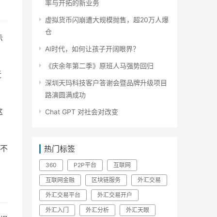
率与开拓的新业务
虚拟货币闪崩遭大规模抛售，超20万人爆
仓
示
AI时代，如何让孩子开阔眼界？
《庆余年第二季》原班人马强势回归
近
深圳天玛科技客户答谢会暨品牌升级项目
路演圆满成功
这
Chat GPT 对社会对改变
不
热门标签
360
P2P平台
互联网
互联网金融
区块链服务
外汇交易
外汇交易平台
外汇交易开户
外汇入门
外汇分析
外汇天眼