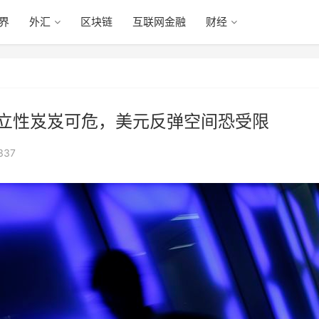
眼界
外汇
区块链
互联网金融
财经
独立性岌岌可危，美元反弹空间恐受限
337