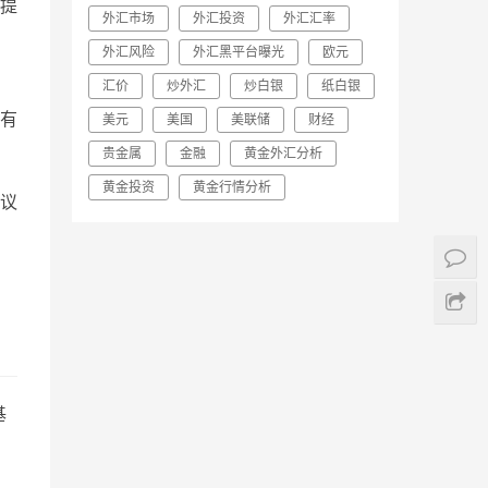
提
外汇市场
外汇投资
外汇汇率
外汇风险
外汇黑平台曝光
欧元
，
汇价
炒外汇
炒白银
纸白银
有
美元
美国
美联储
财经
贵金属
金融
黄金外汇分析
黄金投资
黄金行情分析
议
基