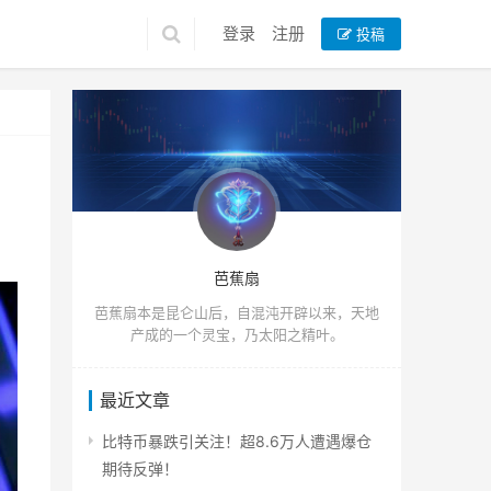
登录
注册
投稿
芭蕉扇
芭蕉扇本是昆仑山后，自混沌开辟以来，天地
产成的一个灵宝，乃太阳之精叶。
最近文章
比特币暴跌引关注！超8.6万人遭遇爆仓
期待反弹！