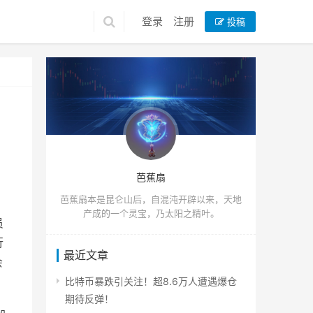
登录
注册
投稿
芭蕉扇
芭蕉扇本是昆仑山后，自混沌开辟以来，天地
产成的一个灵宝，乃太阳之精叶。
员
行
最近文章
会
比特币暴跌引关注！超8.6万人遭遇爆仓
期待反弹！