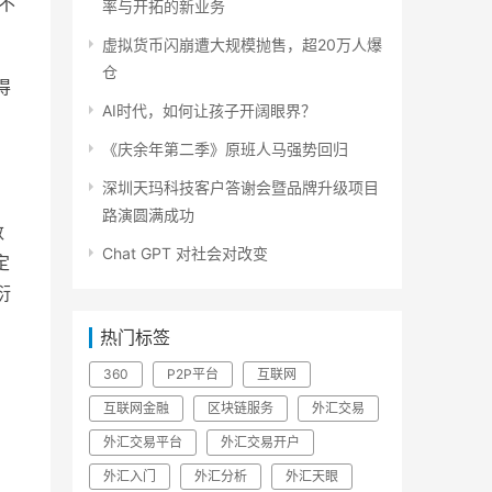
不
率与开拓的新业务
虚拟货币闪崩遭大规模抛售，超20万人爆
仓
得
AI时代，如何让孩子开阔眼界？
《庆余年第二季》原班人马强势回归
深圳天玛科技客户答谢会暨品牌升级项目
路演圆满成功
数
Chat GPT 对社会对改变
定
衍
热门标签
360
P2P平台
互联网
互联网金融
区块链服务
外汇交易
外汇交易平台
外汇交易开户
外汇入门
外汇分析
外汇天眼