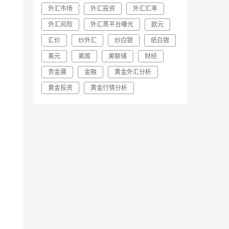
外汇市场
外汇投资
外汇汇率
外汇风险
外汇黑平台曝光
欧元
汇价
炒外汇
炒白银
纸白银
美元
美国
美联储
财经
贵金属
金融
黄金外汇分析
黄金投资
黄金行情分析