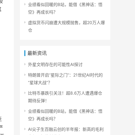
投
业绩看似回暖的B站，能借《黑神话：悟
其
空》再成长吗？
虚拟货币闪崩遭大规模抛售，超20万人爆
仓
最新资讯
外星文明存在的可能性AI探讨
特朗普开启“星际之门”：21世纪AI时代的
“星球大战”？
比特币暴跌引关注！超8.6万人遭遇爆仓
期待反弹！
业绩看似回暖的B站，能借《黑神话：悟
泛
空》再成长吗？
严
AI尖子生百融云创的半年报：新高的毛利